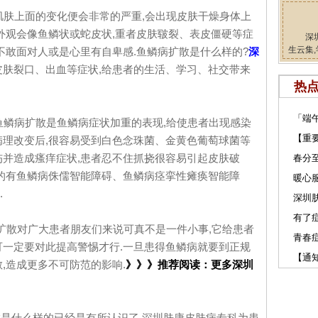
肤上面的变化便会非常的严重,会出现皮肤干燥身体上
.外观会像鱼鳞状或蛇皮状,重者皮肤皲裂、表皮僵硬等症
深
生云集,
不敢面对人或是心里有自卑感.鱼鳞病扩散是什么样的?
深
皮肤裂口、出血等症状,给患者的生活、学习、社交带来
热
「端
鳞病扩散是鱼鳞病症状加重的表现,给使患者出现感染
【重
病理改变后,很容易受到白色念珠菌、金黄色葡萄球菌等
伤并造成瘙痒症状,患者忍不住抓挠很容易引起皮肤破
春分
见的有鱼鳞病侏儒智能障碍、鱼鳞病痉挛性瘫痪智能障
暖心服
.
深圳肤
有了
散对广大患者朋友们来说可真不是一件小事,它给患者
青春
可一定要对此提高警惕才行.一旦患得鱼鳞病就要到正规
【通
,造成更多不可防范的影响.
》》》推荐阅读：更多深圳
是什么样的已经是有所认识了,深圳肤康皮肤病专科为患