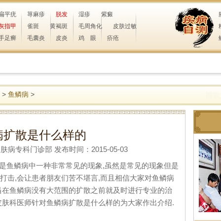
扁平疣
荨麻疹
脱发
湿疹
紫癜
灰指甲
雀斑
黄褐斑
毛周角化
皮肤过敏
手足癣
毛囊炎
皮炎
鸡 眼
疥疮
>
鱼鳞病
>
病扩散是什么样的
专科门诊部 发布时间：2015-05-03
散是鱼鳞病中一种非常常见的现象,虽然是常见的现象但是
打击,会让患者朋友们苦不堪言,而且相信大家对鱼鳞病
当在鱼鳞病没有大范围的扩散之前就及时进行专业的治
皮肤科医师针对鱼鳞病扩散是什么样的为大家作出介绍.