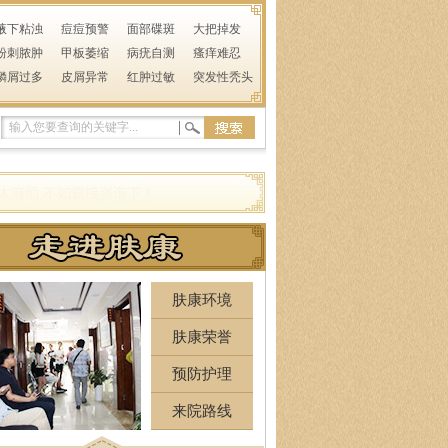
腋下粘浊
痘痘预警
面部碟斑
大把掉发
粉刺脓肿
甲板萎缩
病疣自测
瘙痒难忍
鳞屑过多
皮屑异常
红肿过敏
突发性秃头
肤康环境
肤康荣誉
预防护理
来院路线