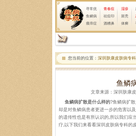
寻常疣
青春痘
湿疹
鱼鳞病
祛痘印
斑秃
瘙痒症
酒糟鼻
体癣
您当前的位置：
深圳肤康皮肤病专科
鱼鳞
文章来源：深圳肤康皮肤病
鱼鳞病扩散是什么样的
?鱼鳞病扩
却是对鱼鳞病患者更进一步的危害以及
的遗传性也是有所认识的,所以我们应
疗,以下我们来看看深圳皮肤病专科的