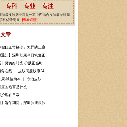
圳肤康皮肤病专科是一家中西结合皮肤病专科,医
学科优势明显...
[查看详情]
点文章
午假日正常接诊」怎样防止瘢
要通知】深圳肤康今日恢复正
至丨莫负好时光 护肤正当时
务在线 ｜ 皮肤问题肤康24
康·诚信为本 ｜ 专治皮肤
痘痘的危害是什么
痘护理在日常
知】端午期间，深圳肤康皮肤