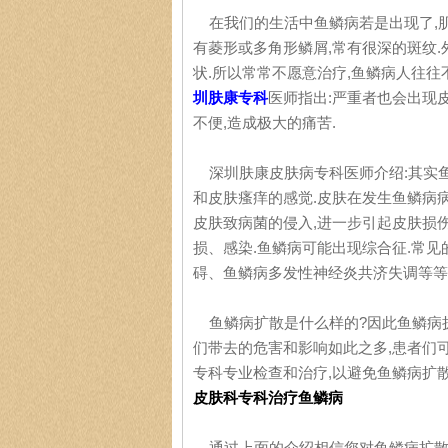
在我们的生活中鱼鳞病若是出现了,肌
有菱形或多角形鳞屑,常有很深的斑纹
状.所以常常不愿意治疗,鱼鳞病人往往
圳肤康专科
医师指出:严重者也会出现
不便,造成极大的痛苦.
深圳肤康皮肤病专科医师介绍:其实鱼
和皮肤瘙痒的感觉.皮肤在发生鱼鳞病
皮肤致病菌的侵入,进一步引起皮肤损
损、感染.鱼鳞病可能出现综合征.常
碍、鱼鳞病多发性神经炎共济失调等等
鱼鳞病扩散是什么样的?因此鱼鳞病扩
们带去的危害和影响如此之多,患者们
专科专业检查和治疗,以避免鱼鳞病扩散
皮肤科专科治疗鱼鳞病
通过上面的介绍相信您对鱼鳞病扩散