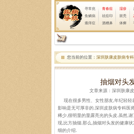
寻常疣
青春痘
湿疹
鱼鳞病
祛痘印
斑秃
瘙痒症
酒糟鼻
体癣
您当前的位置：
深圳肤康皮肤病专科
抽烟对头
文章来源：深圳肤康皮肤病
现在很多男性、女性朋友,年纪轻轻就
影响是无可厚非的.深圳皮肤病专科医师
稀少,很明显的显露亮光的头皮.虽然,
现,比方抽烟.那么,抽烟对头发的健康
细的介绍.