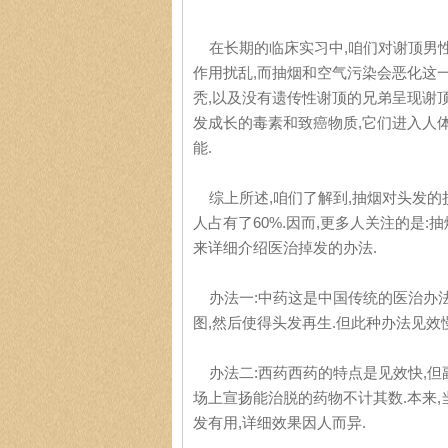
在长期的临床实习中,咱们对谢顶男性
作用扰乱,而抽烟和空气污染会恶化这
秃,以及没有遗传性谢顶的兄弟呈现谢顶
发成长的毒素和致癌物质,它们进入人
能.
综上所述,咱们了解到,抽烟对头发的损
人占有了60%.因而,更多人关注的是
来详细介绍医治掉发的办法.
办法一:中药这是中国传统的医治办法
图,然后使得头发再生.但此种办法见效慢
办法二:西药西药的特点是见效快,但副
场上宣扬能治脱的药物不计其数.本来,
发有用,详细效果因人而异.