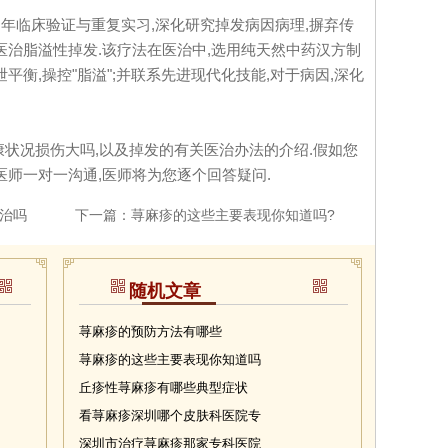
临床验证与重复实习,深化研究掉发病因病理,摒弃传
医治脂溢性掉发.该疗法在医治中,选用纯天然中药汉方制
平衡,操控"脂溢";并联系先进现代化技能,对于病因,深化
状况损伤大吗,以及掉发的有关医治办法的介绍.假如您
医师一对一沟通,医师将为您逐个回答疑问.
治吗
下一篇：
荨麻疹的这些主要表现你知道吗?
随机文章
荨麻疹的预防方法有哪些
荨麻疹的这些主要表现你知道吗
丘疹性荨麻疹有哪些典型症状
看荨麻疹深圳哪个皮肤科医院专
深圳市治疗荨麻疹那家专科医院