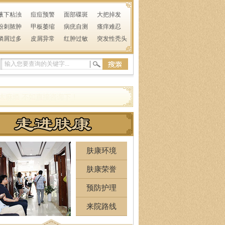
腋下粘浊
痘痘预警
面部碟斑
大把掉发
粉刺脓肿
甲板萎缩
病疣自测
瘙痒难忍
鳞屑过多
皮屑异常
红肿过敏
突发性秃头
肤康环境
肤康荣誉
预防护理
来院路线