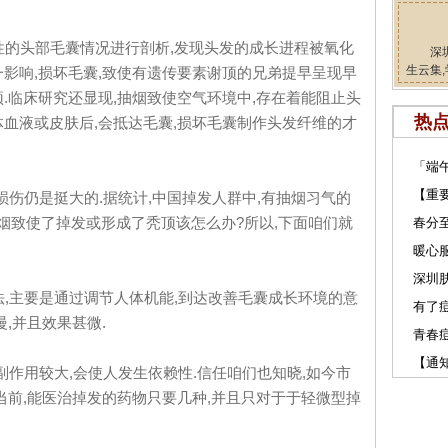
的头部毛囊情况进行剖析,发现头发的成长进程被氧化
深
生云集,
一影响,损坏毛囊,致使有遗传要素谢顶的兄弟提早呈现早
.临床研究还显现,抽烟致使空气环境中,存在着能阻止头
热
体血液或皮肤后,会抵达毛囊,损坏毛囊制作头发纤维的才
「端
【重
伤仍是挺大的.据统计,中国掉发人群中,有抽烟习气的
:抽烟致使了掉发或形成了秃顶该怎么办?所以,下面咱们就
春分
暖心服
深圳肤
,主要是通过调节人体机能,到达改善毛囊成长环境的意
有了
,并且效果甚微.
青春
【通
作用较大,会使人发生依赖性.信任咱们也知晓,如今市
当前,能医治掉发的药物只要几种,并且只对于于轻微型掉