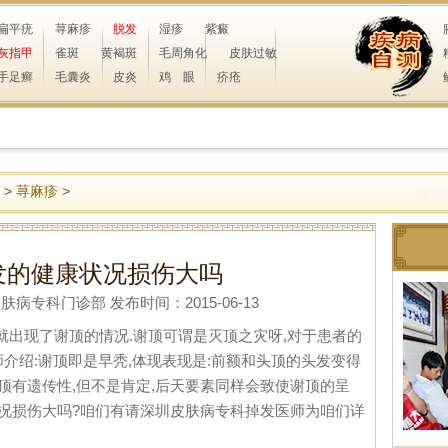
扁平疣
荨麻疹
脱发
湿疹
紫癜
灰指甲
雀斑
黄褐斑
毛周角化
皮肤过敏
手足癣
毛囊炎
皮炎
鸡 眼
疥疮
>
荨麻疹
>
发的健康状况损伤大吗
专科门诊部 发布时间：2015-06-13
出现了谢顶的情况.谢顶可谓是灭顶之灾呀,对于患者的
介绍:谢顶即是早秃,体现表现是:前额和头顶的头发变得
谢顶有遗传性,但不是肯定,后天要素同样会致使谢顶的呈
状况损伤大吗?咱们有请深圳皮肤病专科掉发医师为咱们详