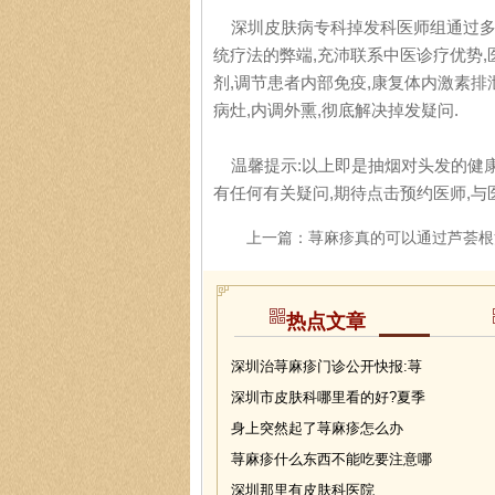
深圳皮肤病专科掉发科医师组通过多年
统疗法的弊端,充沛联系中医诊疗优势,
剂,调节患者内部免疫,康复体内激素排泄
病灶,内调外熏,彻底解决掉发疑问.
温馨提示:以上即是抽烟对头发的健康
有任何有关疑问,期待点击预约医师,与
上一篇：
荨麻疹真的可以通过芦荟根
热点文章
深圳治荨麻疹门诊公开快报:荨
深圳市皮肤科哪里看的好?夏季
身上突然起了荨麻疹怎么办
荨麻疹什么东西不能吃要注意哪
深圳那里有皮肤科医院