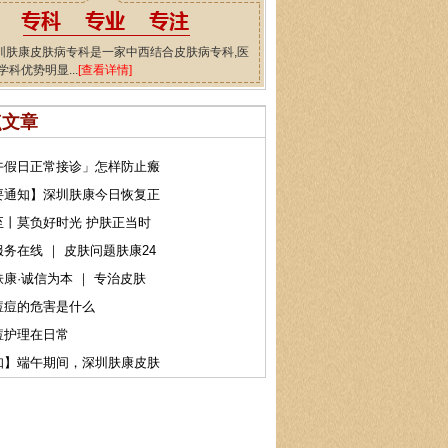
圳肤康皮肤病专科是一家中西结合皮肤病专科,医
学科优势明显...
[查看详情]
点文章
午假日正常接诊」怎样防止瘢
要通知】深圳肤康今日恢复正
至丨莫负好时光 护肤正当时
务在线 ｜ 皮肤问题肤康24
康·诚信为本 ｜ 专治皮肤
痘痘的危害是什么
痘护理在日常
知】端午期间，深圳肤康皮肤