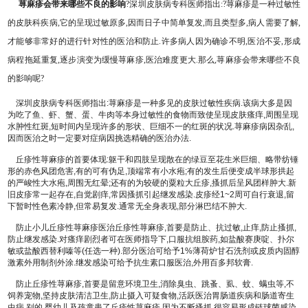
荨麻疹会带来哪些不良的影响
?深圳皮肤病专科医师指出:?荨麻疹是一种过敏性
的皮肤科疾病,它的呈现过敏原多,因而日子中简单复发,而且类型多,病人需要了解,
才能够非常好的进行针对性的医治和防止.许多病人因为确诊不明,医治不妥,形成
病程拖延重复,逐步演变为缓慢荨麻疹,医治难度更大.那么,荨麻疹会带来哪些不良
的影响呢?
深圳皮肤病专科医师指出:荨麻疹是一种多见的皮肤过敏性疾病.该病大多是因
为吃了鱼、虾、蟹、蛋、牛肉等本身过敏性的食物而致使呈现皮肤瘙痒,周围呈现
水肿性红斑,短时间内呈现许多的形状、巨细不一的红斑的状况.荨麻疹病因杂乱,
因而医治之时一定要对症病因挑选精确的医治办法.
丘疹性荨麻疹的首要体现:躯干和四肢呈现散在的绿豆至花生米巨细、略带纺锤
形的赤色风团危害,有的可有伪足,顶端常有小水疱;有的发生后便变成半球形拱起
的严峻性大水疱,周围无红晕;还有的为较硬的粟粒大丘疹,搔抓后呈风团样肿大.新
旧皮疹常一起存在,自觉剧痒,常因搔抓引起继发感染.皮疹经1~2周可自行衰退,留
下暂时性色素冷静,但常易复发.通常无全身表现,部分淋巴结不肿大.
防止小儿丘疹性荨麻疹医治丘疹性荨麻疹,首要是防止、抗过敏,止痒,防止搔抓,
防止继发感染.对瘙痒剧烈者可在医师指导下,口服抗组胺药,如盐酸赛庚啶、扑尔
敏或盐酸西替利嗪等(任选一种).部分医治可给予1%薄荷炉甘石洗剂或皮质内固醇
激素外用制剂外涂.继发感染可给予抗生素口服医治,外用百多邦软膏.
防止丘疹性荨麻疹,首要是留意环境卫生,消除臭虫、跳蚤、虱、蚊、螨虫等,不
饲养宠物,坚持皮肤清洁卫生,防止摄入可疑食物,活跃医治胃肠道疾病和肠道寄生
虫病.别的,婴幼儿及孩童患了丘疹性荨麻疹,因为不断搔抓,很容易形成链球菌感染.