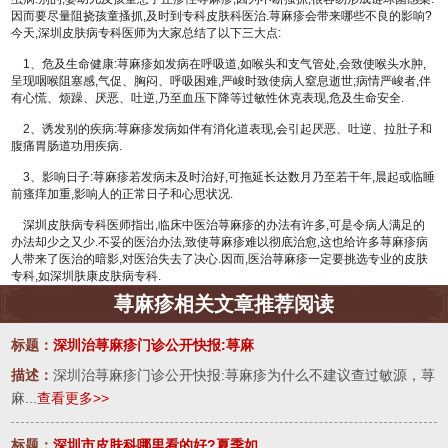
因而要尽量阻挠孩童搔抓,及时到专科皮肤科医治.荨麻疹会带来哪些不良的影响?
今天,深圳皮肤病专科医师为大家总结了以下三大点:
1、危及生命健康:荨麻疹如发病在呼吸道,如喉头和支气管处,会致使喉头水肿,
呈现咽喉阻塞感,气促、胸闷、呼吸困难,严峻时致使病人窒息逝世;病情严峻者,伴
有心慌、烦躁、厌恶、吐逆,乃至血压下降等过敏性休克表现,危及生命安全.
2、诱发别的疾病:荨麻疹发病如伴有消化道表现,会引起厌恶、吐逆、拉肚子和
腹痛胃肠道功用疾病.
3、影响日子:荨麻疹若发病未及时治好,可拖延长达数月乃至若干年,晨起或临睡
前瘙痒加重,影响人的正常日子和心思状况.
深圳皮肤病专科医师指出,临床中医治荨麻疹的办法有许多,可是令病人满足的
办法却少之又少.不妥的医治办法,致使荨麻疹难以彻底治愈,这也给许多荨麻疹病
人带来了医治的暗影,对医治失去了决心.因而,医治荨麻疹一定要挑选专业的皮肤
专科,如深圳肤康皮肤病专科.
荨麻疹相关文章推荐阅读
标题：
深圳治荨麻疹门诊公开快报:荨麻
描述：
深圳治荨麻疹门诊公开快报:荨麻疹为什么不建议查过敏源，荨
麻...
查看更多>>
标题：
深圳市皮肤科哪里看的好?夏季如