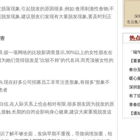
落现象,引起脱发的原因很多,例如:食用刺激性食物;不
起脱发现象.建议朋友们发现有大量脱发现象,要及时到正
深
生云集,
热
害
据一项网络的比较新调查显示,90%以上的女性朋友在
「端
为她们觉得脱发是"比较不帅"的代名词.而秃顶被女性的
【重
春分
暖心服
现在好多公司招募员工非常注意形象,有很多"形象不
深圳肤
患者
有了
信,在人际关系上也会相对有限.很多朋友因为脱发的原
青春
人接触,长期的自闭会影响身心健康,建议大家重视脱发这
【通
识了解不够全面，发病早期不重视，导致病情加重，给