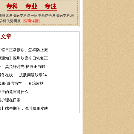
圳肤康皮肤病专科是一家中西结合皮肤病专科,医
学科优势明显...
[查看详情]
点文章
午假日正常接诊」怎样防止瘢
要通知】深圳肤康今日恢复正
至丨莫负好时光 护肤正当时
务在线 ｜ 皮肤问题肤康24
康·诚信为本 ｜ 专治皮肤
痘痘的危害是什么
痘护理在日常
知】端午期间，深圳肤康皮肤