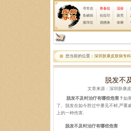
寻常疣
青春痘
湿疹
鱼鳞病
祛痘印
斑秃
瘙痒症
酒糟鼻
体癣
您当前的位置：
深圳肤康皮肤病专科
脱发不
文章来源：深圳肤康皮肤病
脱发不及时治疗有哪些危害？
如
了。脱发在如今胜过中屡见不鲜,严重
上的一种伤害.
脱发不及时治疗有哪些危害