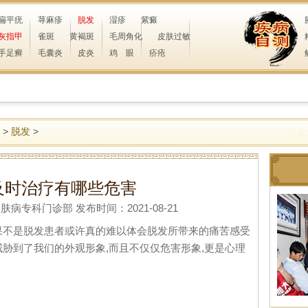
扁平疣
荨麻疹
脱发
湿疹
紫癜
灰指甲
雀斑
黄褐斑
毛周角化
皮肤过敏
手足癣
毛囊炎
皮炎
鸡 眼
疥疮
>
脱发
>
及时治疗有哪些危害
专科门诊部 发布时间：2021-08-21
果不是脱发患者或许真的难以体会脱发所带来的痛苦感受
威胁到了我们的外观形象,而且不仅仅危害形象,更是心理