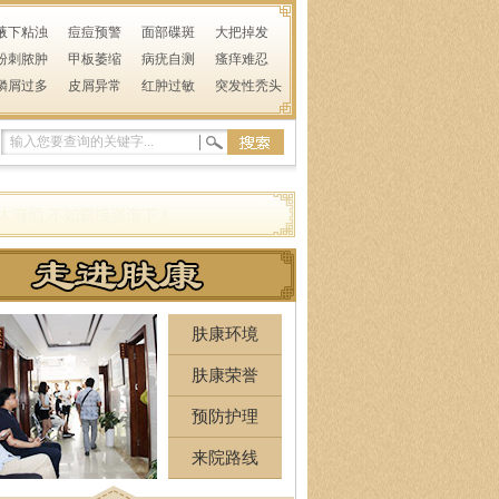
腋下粘浊
痘痘预警
面部碟斑
大把掉发
粉刺脓肿
甲板萎缩
病疣自测
瘙痒难忍
鳞屑过多
皮屑异常
红肿过敏
突发性秃头
肤康环境
肤康荣誉
预防护理
来院路线