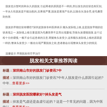
脱发也分暂时的和永久的脱发,引起两者的原因是不一样的,所以发生的症状也有区别,
一半永久性脱发是不能治愈的,后果很严重,脱发是逐渐产生的,以致在头顶全秃,使毛囊受
到伤害.
脱发的早期症状有哪些?深圳皮肤病专科医师表示:额头发际线上移,这是脱发早期的症
状表现之一.发际线上移主要是因为毛囊营养不足而出现萎缩,导致头发缓慢脱落.这个过
程十分的缓慢,一般不会引起患者的注意.两鬓角头发变少,这和额头发际线上移的原因是
一样的.整体头发变少.一般在出现严重脱发之前,患者都会出现整体头发变少的情况.
温馨提示:早期脱发得尽早治疗
脱发相关文章推荐阅读
标题：
深圳南山市好的脱发门诊资讯?中
描述：
深圳南山市好的脱发门诊资讯?中年人脱发是什么原因引起的?
中年...
查看更多>>
标题：
深圳脱发医院哪家好?掉头发是气
描述：
掉发是气虚还是血虚引起的？这是一个常见的问题，因为中医