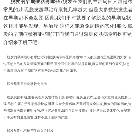
脱发的早期症状有哪些
?脱发在我们的生活周围人群是很
常见的,出现脱发越早治疗康复几率越大,但是大多数脱发患者
在早期都不会发觉.因此,我们平时就要了解脱发的早期症状,
这样才能早发现、早治疗,这样才能避免病情的恶化!那么,脱
发的早期症状有哪些呢?下面我们通过深圳皮肤病专科医师的
介绍来了解下吧!
脱发的早期症状有哪些?深圳皮肤病专科医师介绍:每个人都想拥有黑亮柔顺的头发,谁
也不想自己的头发呈现脱落的样子,而令我们讨厌的就是秃顶,所以我们要细心观察,防患
于未然.脱发的早期症状有哪些?医师对此介绍如下:
脱发早期男性症状较为突出
在脱发的初期,主要表现为头发枯萎干燥,容易出油,头皮发痒,还会有大量白色头皮屑出
现,男性主要在于头顶部位比较明显,头发变黄稀疏,严重后可完全脱完,极大的影响形象,这
些情况在头部是很明显的,也很容易察觉,所以生活中要细心,多注意自己身体变化,在早期
下手及时的避免脱发,这样不至于使病情严重.
脱发早期也可能产生永久性脱发