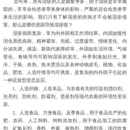
近年来，患有湿疹的人是频繁争多，由于湿疹是非常顽
固的，常常会给患者带来身体的影响，严重的还会给患者带
来生活的影响。我们只有了解湿疹的疾病才不会被湿疹侵
害。那么是哪些原因导致湿疹呢？
湿疹病因复杂，常为内外因相互作用结果。内因如慢性
消化系统疾病、精神紧张、失眠、过度疲劳、情绪变化、内
分泌失调、感染、新陈代谢障碍等，外因如生活环境、气候
变化、食物等均可影响湿疹的发生。外界刺激如日光、寒
冷、干燥、炎热、热水烫洗以及各种动物皮毛、植物、化妆
品、肥皂、人造纤维等均可诱发。是复杂的内外因子引起的
一种迟发型变态反应。
1、人造织物、人造革品、与衣着有关的印染剂漂白剂、
光亮剂、防蛀剂、防霉剂、坚挺剂等现代衣着的环境性变应
原。
2、人造食品、方便食品、反季食品，用于食品生产的化
肥、农药、人工饲料、饲料添加剂，用于食品加工的防腐
剂、矿氧化剂、香料、色素、催熟剂、增稠剂等，现代饮食