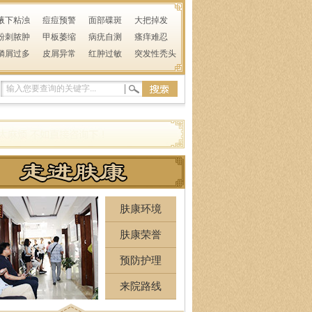
腋下粘浊
痘痘预警
面部碟斑
大把掉发
粉刺脓肿
甲板萎缩
病疣自测
瘙痒难忍
鳞屑过多
皮屑异常
红肿过敏
突发性秃头
肤康环境
肤康荣誉
预防护理
来院路线