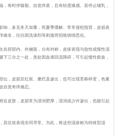
痂，有时伴皲裂。自觉痒甚，且有轻度痛感。若停止哺乳，
响，多见冬天加重，而夏季缓解。常常侵犯指背，皮损表
痒难名，往往因洗涤剂等刺激而招致病情恶化。
在胫部内、外侧面，分布对称，皮疹表现与急性或慢性湿
腿下三分之一处，患处因血液回流障碍，可引起慢性瘀血，
位，皮损呈红斑、糜烂及渗出，也可出现苔藓样变，色素
故自觉奇痒难忍。
近皮肤，皮损常为浸润肥厚，湿润或少许渗出，也能引起
其症状表现非同寻常。为此，将这些湿疹称为特殊型湿