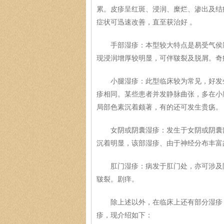
累。皮疹呈红斑、浸润、糜烂、渗出及结
症状可迅速改善，直至获治好 。
手部湿疹：本型较大特点是易受气侯影
现浸润增厚较明显，可伴皲裂及脱屑。奇
小腿湿疹：此型临床较为常见，好发生
疹相同。某些患者并发静脉曲张，多在小
局部色素沉着颇著，有的还可发生贵疡。
女阴或阴囊湿疹：发生于女阴或阴囊部
沉着明显，该部湿疹、由于神经分布丰富
肛门湿疹：病发于肛门处，亦可涉及附
皲裂。剧痒。
除上述以外，在临床上还有部分湿疹，
疹，现介绍如下：