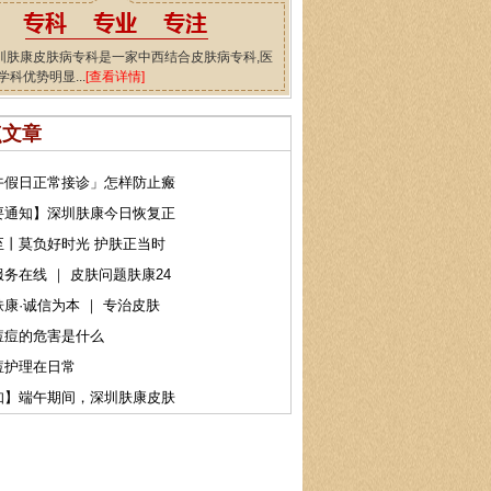
圳肤康皮肤病专科是一家中西结合皮肤病专科,医
学科优势明显...
[查看详情]
点文章
午假日正常接诊」怎样防止瘢
要通知】深圳肤康今日恢复正
至丨莫负好时光 护肤正当时
务在线 ｜ 皮肤问题肤康24
康·诚信为本 ｜ 专治皮肤
痘痘的危害是什么
痘护理在日常
知】端午期间，深圳肤康皮肤