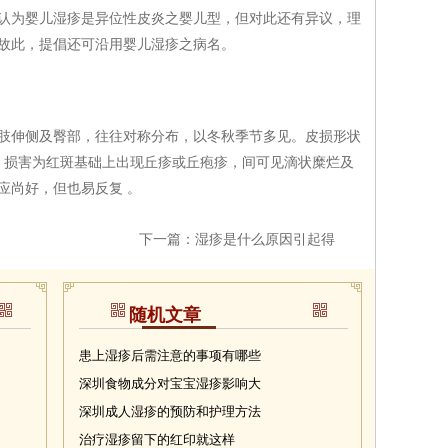
认为婴儿湿疹是异位性皮炎之婴儿型，但对此还有异议，理
故此，提倡还可沿用婴儿湿疹之病名。
伸侧及臀部，往往对称分布，以冬秋季节多见。皮损形状
m，损害为红斑基础上出现丘疹或丘疱疹，间可见滴状糜烂及
应尚好，但也易反复 。
下一篇：
湿疹是什么原因引起得
随机文章
患上湿疹后需注意的事项有哪些
深圳食物成分对宝宝湿疹影响大
深圳成人湿疹的预防和护理方法
治疗湿疹留下的红印就这样