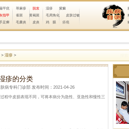
扁平疣
荨麻疹
脱发
湿疹
紫癜
灰指甲
雀斑
黄褐斑
毛周角化
皮肤过敏
手足癣
毛囊炎
皮炎
鸡 眼
疥疮
>
湿疹
>
湿疹的分类
专科门诊部 发布时间：2021-04-26
程中皮损表现不同，可将本病分为急性、亚急性和慢性三