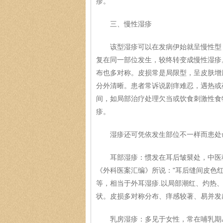
疹。
三、慢性湿疹
该型湿疹可以在发病伊始就呈慢性型，
复在同一部位发生，较终转变成慢性湿疹
布也多对称。皮损常是局限型，呈皮肤增
分外清晰。患者常诉说剧痒难忍，遇热或
间，如局部治疗处理欠当或饮食刺激性食
疹。
湿疹还可凭依发生部位不一样而患处
耳部湿疹：惯发在耳后皱襞处，中医称
《外科医案汇编》所说："耳后缝间皮色
等，相当于外耳湿疹.以局部潮红、灼热
状。皮损多对称分布、痒感较著、易并发
乳房湿疹：多见于女性，常在哺乳期易