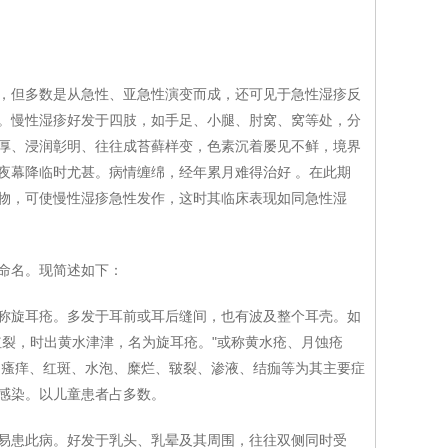
但多数是从急性、亚急性演变而成，还可见于急性湿疹反
。慢性湿疹好发于四肢，如手足、小腿、肘窝、窝等处，分
厚、浸润彰明、往往成苔藓样变，色素沉着屡见不鲜，境界
夜幕降临时尤甚。病情缠绵，经年累月难得治好 。在此期
物，可使慢性湿疹急性发作，这时其临床表现如同急性湿
命名。现简述如下：
旋耳疮。多发于耳前或耳后缝间，也有波及整个耳壳。如
红裂，时出黄水津津，名为旋耳疮。"或称黄水疮、月蚀疮
、瘙痒、红斑、水泡、糜烂、皲裂、渗液、结痂等为其主要症
感染。以儿童患者占多数。
患此病。好发于乳头、乳晕及其周围，往往双侧同时受