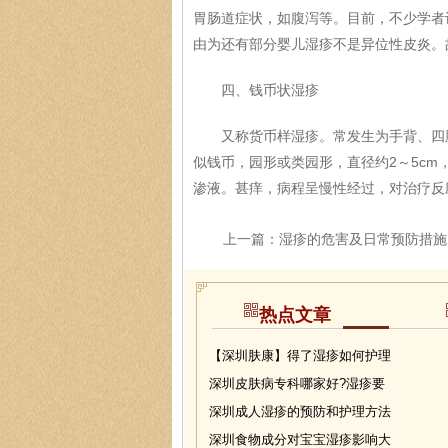
胃肠道症状，如腹泻等。目前，不少学者
由为还有部分婴儿湿疹不是异位性皮炎。
四、钱币状湿疹
又称货币样湿疹。常发生为手背、四肢
似钱币，园形或类园形，直径约2～5c
渗液。甚痒，病程呈慢性经过，对治疗反
上一篇：
湿疹的危害及日常预防措施
热点文章
【深圳肤康】得了湿疹如何护理
深圳皮肤病专科哪家好?湿疹要
深圳成人湿疹的预防和护理方法
深圳食物成分对宝宝湿疹影响大