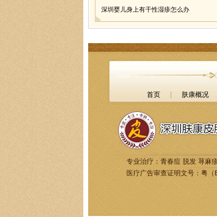
深圳婴儿身上有干性湿疹怎么办
|
首页
肤康概况
专业治疗：青春痘 脱发 荨麻疹
医疗广告审查证明文号：粤（B）广[