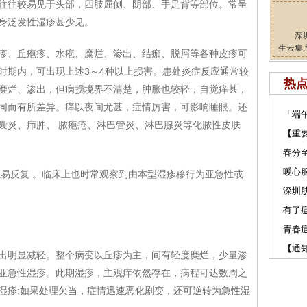
往较易见于头部，四肢屈侧、阴部、手足背等部位。常呈
身泛发性湿疹甚少见。
深
生云集,
、丘疱疹、水疱、糜烂、渗出、结痂、脱屑等各种皮疹可
时期内，可出现上述3～4种以上损害。患处炎症反应通常较
热
糜烂、渗出，但病损境界不清楚，肿胀也较轻，自觉痒甚，
同而有所差异。痒以夜间尤甚，症情厉害，可影响睡眼。还
「端
囊炎、疖肿、 脓疱疮、淋巴管炎、淋巴腺炎等化脓性皮肤
【重
春分
暖心服
易反复 。临床上也时常观察到由本型湿疹移行为亚急性或
深圳肤
有了
青春
【通
明显减轻。整个病变以丘疹为主，间有轻度糜烂，少量渗
亚急性湿疹。此期湿疹，主观痒依然存在，病程可达数周之
湿疹;如果处理欠当，症情迅速恶化剧变，还可逆转为急性湿