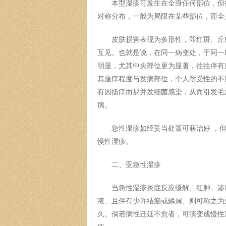
本型湿疹可发生在全身任何部位，但往
对称分布，一般为局限在某些部位，而全
皮肤损害表现为多形性，即红斑、丘疹
互见。也就是说，在同一病变处，于同一
明显，尤其中央部位更为显著，往往伴有
其瘙痒程度与发病部位，个人耐受性的不
有因搔痒而易并发细菌感染，从而引发毛
病。
急性湿疹如经妥当处置可获治好 ，但
慢性湿疹。
二、亚急性湿疹
当急性湿疹炎症反应缓解、红肿、渗出
液、且伴有少许结痂或鳞屑、则可称之为
久。倘若病性迁延不愈者，可演变成慢性