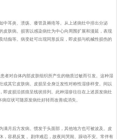
中耳炎、溃疡、瘘管及褥疮等。从上述病灶中排出分泌
的皮肤病。损害以感染病灶为中心向周围扩展和漫延，表现
及结痂等。病变处可出现同形反应，即皮损与机械性损伤的
患者对自体内部皮肤组织所产生的物质过敏而引发。这种湿
灶或其它皮肤病。皮损呈全身泛发性对称性湿疹样变。间以
，即皮损沿抓痕呈线状排列。此种湿疹往往在上述原发病灶
。本病症状可随原发病灶好转而改善或消失。
满月后方发病。惯发于头面部，其他地方也可被波及。皮
休，容易反复 。剧痒难忍，故夜间哭闹、躁动不安。常伴有