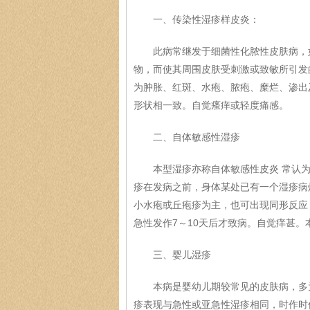
一、传染性湿疹样皮炎：
此病常继发于细菌性化脓性皮肤病，如
物，而使其周围皮肤受刺激或致敏所引发
为肿胀、红斑、水疱、脓疱、糜烂、渗出
形状相一致。自觉瘙痒或轻度痛感。
二、自体敏感性湿疹
本型湿疹亦称自体敏感性皮炎 常认为
疹在发病之前，身体某处已有一个湿疹病
小水疱或丘疱疹为主，也可出现同形反应
急性发作7～10天后才致病。自觉痒甚
三、婴儿湿疹
本病是婴幼儿期较常见的皮肤病，多为
疹表现与急性或亚急性湿疹相同，时作时