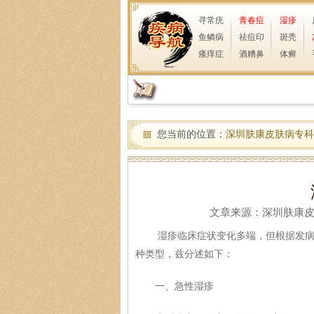
寻常疣
青春痘
湿疹
鱼鳞病
祛痘印
斑秃
瘙痒症
酒糟鼻
体癣
您当前的位置：
深圳肤康皮肤病专科
文章来源：深圳肤康皮肤病
湿疹临床症状变化多端，但根据发病过
种类型，兹分述如下：
一、急性湿疹