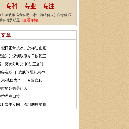
圳肤康皮肤病专科是一家中西结合皮肤病专科,医
学科优势明显...
[查看详情]
点文章
午假日正常接诊」怎样防止瘢
要通知】深圳肤康今日恢复正
至丨莫负好时光 护肤正当时
务在线 ｜ 皮肤问题肤康24
康·诚信为本 ｜ 专治皮肤
痘痘的危害是什么
痘护理在日常
知】端午期间，深圳肤康皮肤