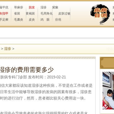
扁平疣
荨麻疹
脱发
湿疹
紫癜
灰指甲
雀斑
黄褐斑
毛周角化
皮肤过敏
手足癣
毛囊炎
皮炎
鸡 眼
疥疮
>
湿疹
>
湿疹的费用需要多少
专科门诊部 发布时间：2019-02-21
大家都应该知道湿疹这种疾病，不管是在工作或者是
日常生活中能够导致湿疹的发病的因素有很多，湿疹患
时的进行治疗，然而，患者都比较关心费用这一块。
湿疹会导致患者的皮肤出现很明显的红点或者是水