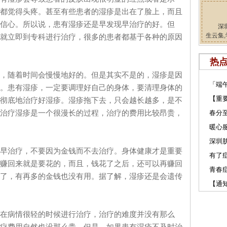
都觉得头疼。甚至有些患者的湿疹是出在了脸上，而且
信心。所以说，患有湿疹还是早发现早治疗的好。但
深
生云集,
就立即到专科进行治疗，很多的患者都基于各种的原因
热
随着时间会慢慢地好的。但是其实不是的，湿疹是因
「端
。患有湿疹，一定要调理好自己的身体，要清理身体的
【重
彻底地治疗好湿疹。湿疹拖下去，只会越长越多，是不
治疗湿疹是一个很漫长的过程，治疗的费用比较昂贵，
春分
暖心服
深圳肤
治疗，不要因为金钱而不去治疗。身体健康才是重要
有了
赚回来就是要花的，而且，钱花了之后，还可以再赚回
青春
了，有再多的金钱也没有用。据了解，湿疹还是会遗传
【通
病情很轻的时候进行治疗，治疗的难度并没有那么
疗费用自然也没那么贵。但是，如果患有湿疹不及时治