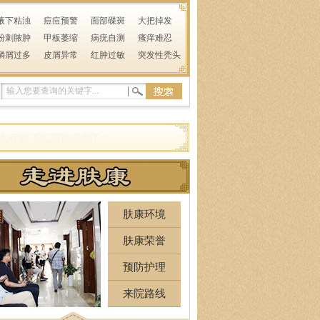
腋下粘浊
痘痘预警
面部碟斑
大把掉发
粉刺脓肿
甲板萎缩
病疣自测
瘙痒难忍
鳞屑过多
皮屑异常
红肿过敏
突发性秃头
肤康环境
肤康荣誉
预防护理
来院路线