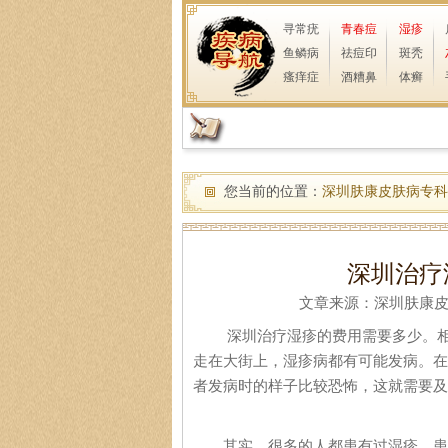
寻常疣
青春痘
湿疹
鱼鳞病
祛痘印
斑秃
瘙痒症
酒糟鼻
体癣
您当前的位置：
深圳肤康皮肤病专科
深圳治疗
文章来源：深圳肤康皮肤病
深圳治疗湿疹的费用需要多少。相信
走在大街上，湿疹病都有可能发病。在
者发病时的样子比较恐怖，这就需要及
其实，很多的人都患有过湿疹，患有