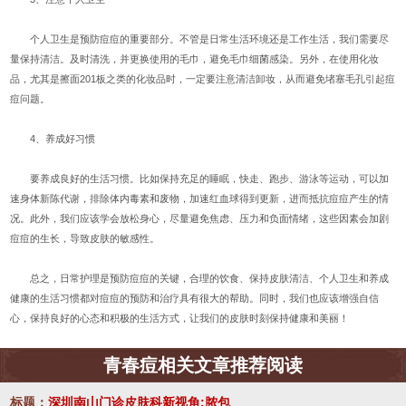
个人卫生是预防痘痘的重要部分。不管是日常生活环境还是工作生活，我们需要尽
量保持清洁。及时清洗，并更换使用的毛巾，避免毛巾细菌感染。另外，在使用化妆
品，尤其是擦面201板之类的化妆品时，一定要注意清洁卸妆，从而避免堵塞毛孔引起痘
痘问题。
4、养成好习惯
要养成良好的生活习惯。比如保持充足的睡眠，快走、跑步、游泳等运动，可以加
速身体新陈代谢，排除体内毒素和废物，加速红血球得到更新，进而抵抗痘痘产生的情
况。此外，我们应该学会放松身心，尽量避免焦虑、压力和负面情绪，这些因素会加剧
痘痘的生长，导致皮肤的敏感性。
总之，日常护理是预防痘痘的关键，合理的饮食、保持皮肤清洁、个人卫生和养成
健康的生活习惯都对痘痘的预防和治疗具有很大的帮助。同时，我们也应该增强自信
心，保持良好的心态和积极的生活方式，让我们的皮肤时刻保持健康和美丽！
青春痘相关文章推荐阅读
标题：
深圳南山门诊皮肤科新视角:脓包