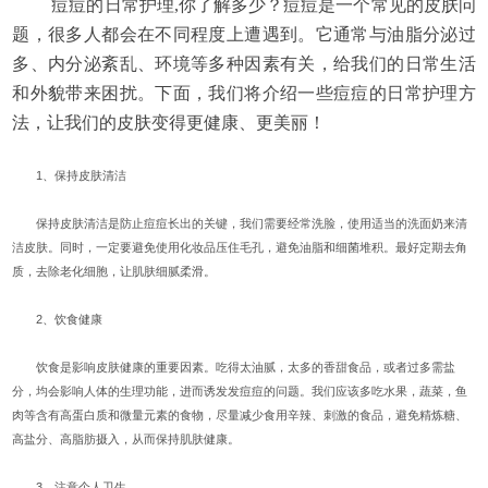
痘痘的日常护理,你了解多少？痘痘是一个常见的皮肤问
题，很多人都会在不同程度上遭遇到。它通常与油脂分泌过
多、内分泌紊乱、环境等多种因素有关，给我们的日常生活
和外貌带来困扰。下面，我们将介绍一些痘痘的日常护理方
法，让我们的皮肤变得更健康、更美丽！
1、保持皮肤清洁
保持皮肤清洁是防止痘痘长出的关键，我们需要经常洗脸，使用适当的洗面奶来清
洁皮肤。同时，一定要避免使用化妆品压住毛孔，避免油脂和细菌堆积。最好定期去角
质，去除老化细胞，让肌肤细腻柔滑。
2、饮食健康
饮食是影响皮肤健康的重要因素。吃得太油腻，太多的香甜食品，或者过多需盐
分，均会影响人体的生理功能，进而诱发发痘痘的问题。我们应该多吃水果，蔬菜，鱼
肉等含有高蛋白质和微量元素的食物，尽量减少食用辛辣、刺激的食品，避免精炼糖、
高盐分、高脂肪摄入，从而保持肌肤健康。
3、注意个人卫生