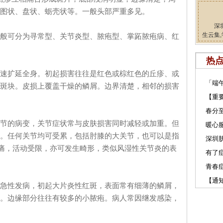
图状、盘状、蛎壳状等。一般头部严重多见。
深
生云集,
可分为寻常型、关节炎型、脓疱型、掌跖脓疱病、红
热
扩延全身。初起损害往往是红色或棕红色的丘疹、或
「端
斑块。皮损上覆盖干燥的鳞屑。边界清楚，相邻的损害
【重
春分
的病变，关节症状常与皮肤损害同时减轻或加重。但
暖心服
。任何关节均可受累，包括肘膝的大关节，也可以是指
深圳肤
疼痛，活动受限，亦可发生畸形，类似风湿性关节炎的表
有了
青春
【通
性发病，初起大片炎性红斑，表面常有细薄的鳞屑，
。边缘部分往往有较多的小脓疱。病人常因继发感染，