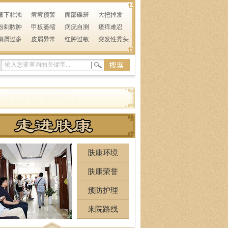
腋下粘浊
痘痘预警
面部碟斑
大把掉发
粉刺脓肿
甲板萎缩
病疣自测
瘙痒难忍
鳞屑过多
皮屑异常
红肿过敏
突发性秃头
肤康环境
肤康荣誉
预防护理
来院路线