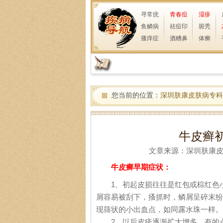
寻常疣
青春痘
湿疹
鱼鳞病
祛痘印
斑秃
瘙痒症
酒糟鼻
体癣
您当前的位置：
深圳肤康皮肤病专科
牛皮癣
文章来源：深圳肤康皮肤病
牛皮癣早期症状：
1、初起皮损往往是红包或棕红色小
屑容易被刮下，搔抓时，鳞屑呈碎末纷
现筛状的小出血点，如同露水珠一样。
2、以后皮疹逐渐扩大增多，有的点