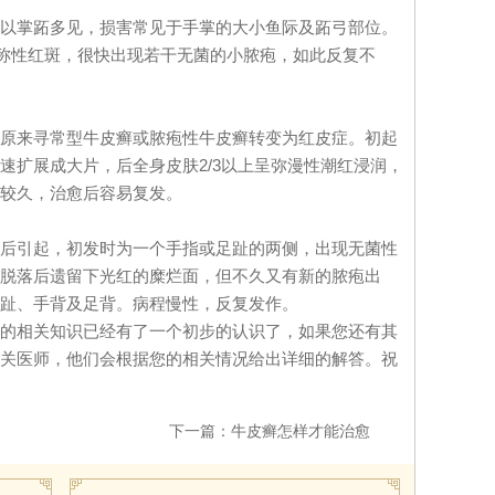
掌跖多见，损害常见于手掌的大小鱼际及跖弓部位。
对称性红斑，很快出现若干无菌的小脓疱，如此反复不
来寻常型牛皮癣或脓疱性牛皮癣转变为红皮症。初起
速扩展成大片，后全身皮肤2/3以上呈弥漫性潮红浸润，
较久，治愈后容易复发。
引起，初发时为一个手指或足趾的两侧，出现无菌性
脱落后遗留下光红的糜烂面，但不久又有新的脓疱出
趾、手背及足背。病程慢性，反复发作。
相关知识已经有了一个初步的认识了，如果您还有其
关医师，他们会根据您的相关情况给出详细的解答。祝
下一篇：
牛皮癣怎样才能治愈