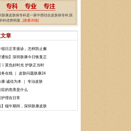
圳肤康皮肤病专科是一家中西结合皮肤病专科,医
学科优势明显...
[查看详情]
点文章
午假日正常接诊」怎样防止瘢
要通知】深圳肤康今日恢复正
至丨莫负好时光 护肤正当时
务在线 ｜ 皮肤问题肤康24
康·诚信为本 ｜ 专治皮肤
痘痘的危害是什么
痘护理在日常
知】端午期间，深圳肤康皮肤