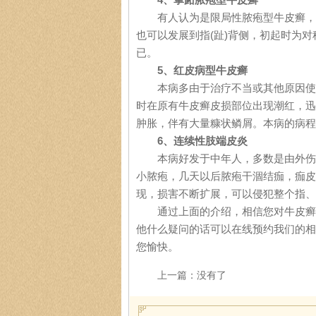
有人认为是限局性脓疱型牛皮癣，以
也可以发展到指(趾)背侧，初起时为
已。
5、红皮病型牛皮癣
本病多由于治疗不当或其他原因使原
时在原有牛皮癣皮损部位出现潮红，迅
肿胀，伴有大量糠状鳞屑。本病的病程
6、连续性肢端皮炎
本病好发于中年人，多数是由外伤后
小脓疱，几天以后脓疱干涸结痂，痂皮
现，损害不断扩展，可以侵犯整个指、
通过上面的介绍，相信您对牛皮癣的
他什么疑问的话可以在线预约我们的相
您愉快。
上一篇：没有了