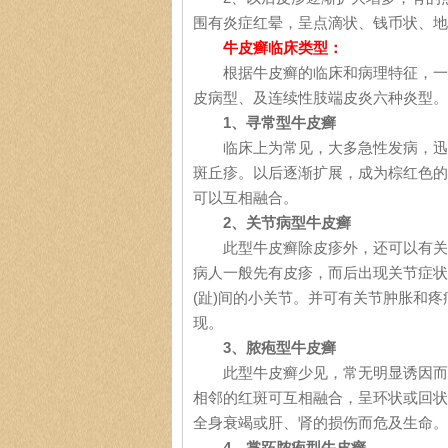
围有炎症红晕，呈点滴状、钱币状、地
牛皮癣临床类型：
根据牛皮癣的临床和病理特征，一般
皮病型、及连续性肢端皮炎六种炎型。
1、寻常型牛皮癣
临床上为常见，大多急性发病，迅速
斑丘疹。以后逐渐扩展，成为棕红色的
可以互相融合。
2、关节病型牛皮癣
此型牛皮癣除皮疹外，还可以有关节
病人一般先有皮疹，而后出现关节症状
(趾)间的小关节。并可有关节肿胀和
现。
3、脓疱型牛皮癣
此型牛皮癣少见，常无明显诱因而急
相邻的红斑可互相融合，呈环状或回状
全身衰竭或肝、肾的损伤而危及生命。
4、掌跖脓疱型牛皮癣