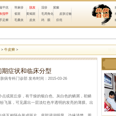
扁平疣
荨麻疹
脱发
湿疹
紫癜
灰指甲
雀斑
黄褐斑
毛周角化
皮肤过敏
手足癣
毛囊炎
皮炎
鸡 眼
疥疮
>
牛皮癣
>
初期症状和临床分型
专科门诊部 发布时间：2015-03-26
点或斑丘疹，有干燥的银白色、灰白色的鳞屑，初鳞
纷飞落，可见露出一层淡红色半透明的发亮的薄膜。出
疹互相隔合形成斑片，底部浸润明显，边缘清楚，周