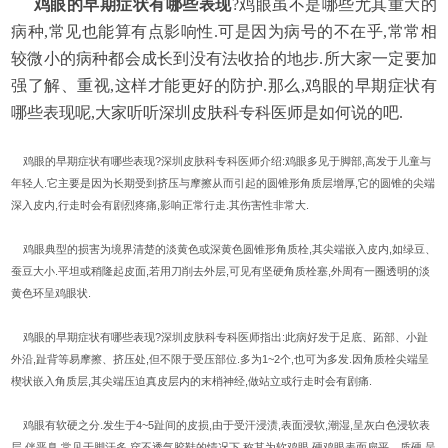
鸡眼的早期症状有哪些表现
?鸡眼虽不是哪些尤其重大的
病种,常见也能算有点影响性.可是因为病号的不在乎,常常相
较微小的病种都会成长到没有法收拾的地步.所大家一定要加
强了解、重视,这样才能更好的防护.那么,鸡眼的早期症状有
哪些表现呢,大家听听深圳皮肤科专科医师是如何说的吧.
鸡眼的早期症状有哪些表现?深圳皮肤科专科医师介绍:鸡眼多见于脚部,高发于儿童与
年轻人.它主要是因为长期受到挤压与摩擦从而引起的圆锥形角质层增厚,它的圆锥的尖端
深入皮内,行走时会有剧烈疼痛,影响正常行走.其伤害性非常大.
鸡眼典型的损害为境界清楚的淡黄色或深黄色圆锥形角质栓,其尖端嵌入皮内,如绿豆、
蚕豆大小.平坦或稍隆起皮面,若用刀削去外层,可见有坚硬角质栓塞,外周有一圈透明的淡
黄色环呈鸡眼状.
鸡眼的早期症状有哪些表现?深圳皮肤科专科医师指出:此病好发于足底、跖部、小趾
外沿,趾背等易摩擦、挤压处,但不限于受压部位.多为1~2个,也可为多发.因角质栓尖端呈
楔状嵌入角质层,其尖端压迫真皮层内的末梢神经,做站立或行走时会有剧痛.
鸡眼有软硬之分.发生于4~5趾间的皮损,由于受汗浸渍,表面浸软,潮湿,呈灰白色浸软表
层,伴恶臭,常见于脚汗多,穿不透气胶鞋的情况下,称其为软鸡眼.硬鸡眼表面扁平、质硬,呈