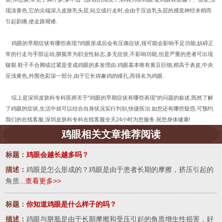
现淡黄色,它的尖端深入皮肤乳头层,站立或行走时,会由于压迫乳头层的感觉神经末梢而
引起剧痛,使走路艰难.
鸡眼的早期症状有哪些表现?鸡眼形成后会有压痛症状,很可能会影响手足功能,妨碍正
常的行走与手部运动;胼胝常为职业性标志,多无症状,不影响功能,但是严重的患者可出现
皲裂.鞋子不合脚或过紧是变成鸡眼的多发理由.鸡眼基本唯有黄豆巨细,稍高于表皮,中央
呈浅黄色,外围色彩深一部分,由于它长得象鸡的瞳孔,而得名为鸡眼.
综上是深圳皮肤科专科医师关于"鸡眼的早期症状有哪些表现"的问题的叙述,既然了解
了鸡眼的症状,生活中就可以结合自身状况实行判别,快捷医治.如您还有哪些疑惑,可预约
我们的在线客服,深圳皮肤科专科在线客服全天24小时为您服务.祝您身体健康!
鸡眼相关文章推荐阅读
标题：
鸡眼会越长越多吗？
描述：
鸡眼是怎么形成的？鸡眼是由于患者长期的摩擦，挤压引起的
角质...
查看更多>>
标题：
你知道鸡眼是什么样子的吗？
描述：
鸡眼与胼胝是由于长期摩擦和受压引起的角质增生性损害，好