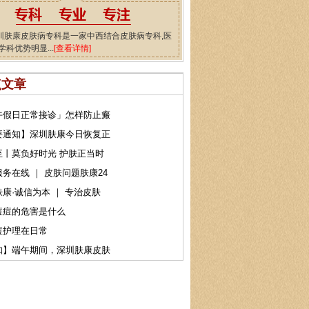
圳肤康皮肤病专科是一家中西结合皮肤病专科,医
学科优势明显...
[查看详情]
点文章
午假日正常接诊」怎样防止瘢
要通知】深圳肤康今日恢复正
至丨莫负好时光 护肤正当时
务在线 ｜ 皮肤问题肤康24
康·诚信为本 ｜ 专治皮肤
痘痘的危害是什么
痘护理在日常
知】端午期间，深圳肤康皮肤