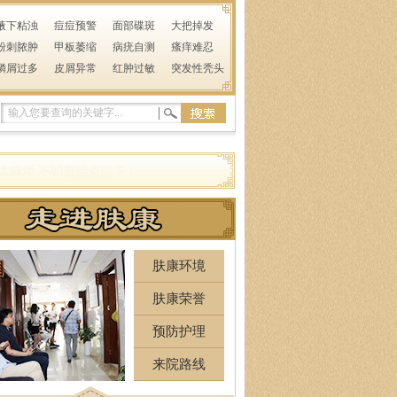
腋下粘浊
痘痘预警
面部碟斑
大把掉发
粉刺脓肿
甲板萎缩
病疣自测
瘙痒难忍
鳞屑过多
皮屑异常
红肿过敏
突发性秃头
肤康环境
肤康荣誉
预防护理
来院路线