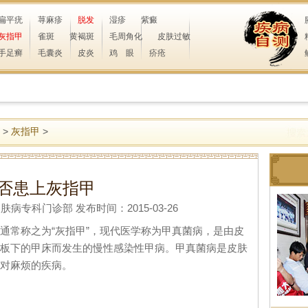
扁平疣
荨麻疹
脱发
湿疹
紫癜
灰指甲
雀斑
黄褐斑
毛周角化
皮肤过敏
手足癣
毛囊炎
皮炎
鸡 眼
疥疮
>
灰指甲
>
否患上灰指甲
专科门诊部 发布时间：2015-03-26
常称之为“灰指甲”，现代医学称为甲真菌病，是由皮
板下的甲床而发生的慢性感染性甲病。甲真菌病是皮肤
对麻烦的疾病。