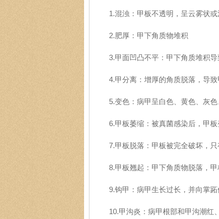
1.混浊：甲板不透明，呈云雾状或
2.肥厚：甲下角质物堆积
3.甲面凹凸不平：甲下角质堆积导
4.甲分离：增厚的角质脱落，导致
5.变色：病甲呈白色、黄色、灰色
6.甲板萎缩：被真菌感染后，甲板
7.甲板脱落：甲板被完全破坏，只
8.甲板翘起：甲下角质物脱落，甲
9.钩甲：病甲生长过长，并向掌跖
10.甲沟炎：病甲根部和甲沟潮红