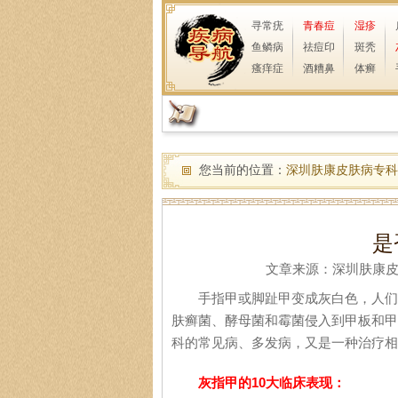
寻常疣
青春痘
湿疹
鱼鳞病
祛痘印
斑秃
瘙痒症
酒糟鼻
体癣
您当前的位置：
深圳肤康皮肤病专科
是
文章来源：深圳肤康皮肤病
手指甲或脚趾甲变成灰白色，人们通
肤癣菌、酵母菌和霉菌侵入到甲板和甲
科的常见病、多发病，又是一种治疗相
灰指甲的10大临床表现：