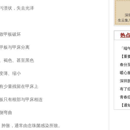
污溃状，失去光泽
深
生云集,
致甲板破坏
热
甲板与甲床分离
「端
【重
、褐色、甚至黑色
春分
暖心服
变薄、缩小
深圳肤
有少量残留在甲床上
有了
青春
板只有根部与甲床相连
【通
侧弯曲
、肿胀，通常由念珠菌感染所致。