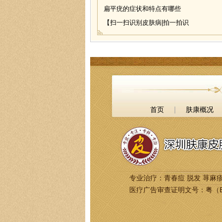
扁平疣的症状和特点有哪些
【扫一扫识别皮肤病|拍一拍识
|
首页
肤康概况
专业治疗：青春痘 脱发 荨麻疹
医疗广告审查证明文号：粤（B）广[