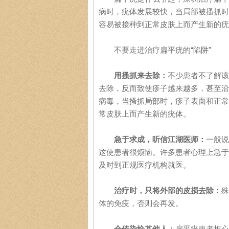
病时，疣体发展较快，当局部被搔抓时
容易被接种到正常皮肤上而产生新的疣
不要走进治疗扁平疣的“陷阱”
用搔抓来去除：
不少患者不了解该
去除，反而致使疹子越来越多，甚至沿
病毒，当搔抓局部时，疹子表面和正常
常皮肤上而产生新的疣体。
急于求成，听信江湖医师：
一般说
这使患者很烦恼。许多患者心理上急于
及时到正规医疗机构就医。
治疗时，只将外部的皮损去除：
殊
体的免疫，否则会再发。
会传染给其他人：
扁平疣患者担心