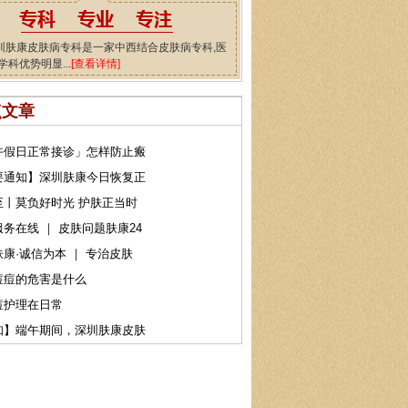
圳肤康皮肤病专科是一家中西结合皮肤病专科,医
学科优势明显...
[查看详情]
点文章
午假日正常接诊」怎样防止瘢
要通知】深圳肤康今日恢复正
至丨莫负好时光 护肤正当时
务在线 ｜ 皮肤问题肤康24
康·诚信为本 ｜ 专治皮肤
痘痘的危害是什么
痘护理在日常
知】端午期间，深圳肤康皮肤