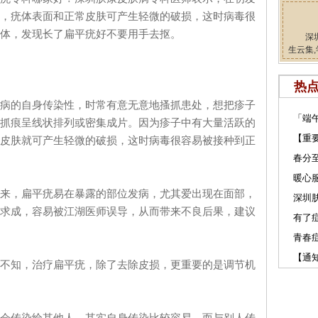
，疣体表面和正常皮肤可产生轻微的破损，这时病毒很
体，发现长了扁平疣好不要用手去抠。
深
生云集,
热
病的自身传染性，时常有意无意地搔抓患处，想把疹子
「端
抓痕呈线状排列或密集成片。因为疹子中有大量活跃的
【重
皮肤就可产生轻微的破损，这时病毒很容易被接种到正
春分
暖心服
来，扁平疣易在暴露的部位发病，尤其爱出现在面部，
深圳肤
求成，容易被江湖医师误导，从而带来不良后果，建议
有了
青春
【通
不知，治疗扁平疣，除了去除皮损，更重要的是调节机
会传染给其他人，其实自身传染比较容易，而与别人传