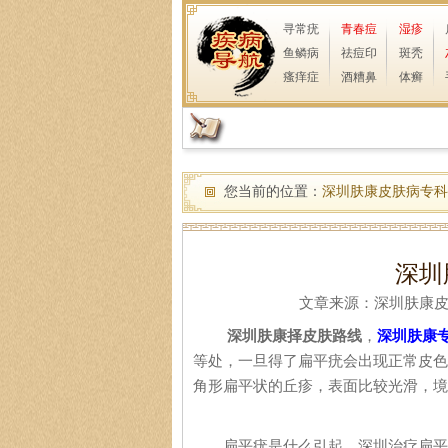
寻常疣
青春痘
湿疹
鱼鳞病
祛痘印
斑秃
瘙痒症
酒糟鼻
体癣
您当前的位置：
深圳肤康皮肤病专科
深圳
文章来源：深圳肤康皮肤病
深圳肤康择皮肤路线
，
深圳肤康
等处，一旦得了扁平疣会出现正常皮色
角形扁平状的丘疹，表面比较光滑，境
扁平疣是什么引起，深圳治疗扁平疣