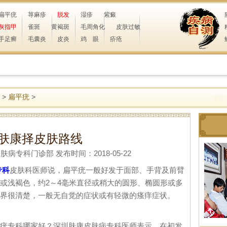
扁平疣
荨麻疹
脱发
湿疹
紫癜
灰指甲
雀斑
黄褐斑
毛周角化
皮肤过敏
手足癣
毛囊炎
皮炎
鸡 眼
疥疮
>
扁平疣
>
肤康择皮肤路线
专科门诊部 发布时间：2018-05-22
专科
皮肤科医师说，扁平疣一般好发于面部、手背及前臂
或浅褐色，约2～4毫米直径或稍大的圆形、椭圆形或多
界很清楚，一般无自觉的症状或有轻微的瘙痒症状。
专科哪家好？深圳肤康皮肤病专科医师表示，在初发