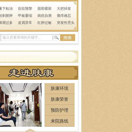
腋下粘浊
痘痘预警
面部碟斑
大把掉发
粉刺脓肿
甲板萎缩
病疣自测
瘙痒难忍
鳞屑过多
皮屑异常
红肿过敏
突发性秃头
肤康环境
肤康荣誉
预防护理
来院路线