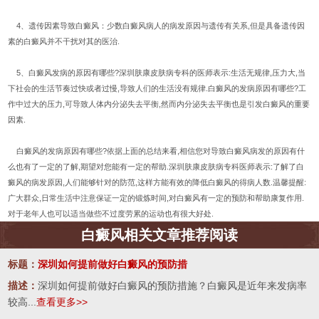
4、遗传因素导致白癜风：少数白癜风病人的病发原因与遗传有关系,但是具备遗传因
素的白癜风并不干扰对其的医治.
5、白癜风发病的原因有哪些?深圳肤康皮肤病专科的医师表示:生活无规律,压力大,当
下社会的生活节奏过快或者过慢,导致人们的生活没有规律.白癜风的发病原因有哪些?工
作中过大的压力,可导致人体内分泌失去平衡,然而内分泌失去平衡也是引发白癜风的重要
因素.
白癜风的发病原因有哪些?依据上面的总结来看,相信您对导致白癜风病发的原因有什
么也有了一定的了解,期望对您能有一定的帮助.深圳肤康皮肤病专科医师表示:了解了白
癜风的病发原因,人们能够针对的防范,这样方能有效的降低白癜风的得病人数.温馨提醒:
广大群众,日常生活中注意保证一定的锻炼时间,对白癜风有一定的预防和帮助康复作用.
对于老年人也可以适当做些不过度劳累的运动也有很大好处.
白癜风相关文章推荐阅读
标题：
深圳如何提前做好白癜风的预防措
描述：
深圳如何提前做好白癜风的预防措施？白癜风是近年来发病率
较高...
查看更多>>