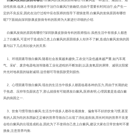
洽性疾病.临床上有很多药物对于治疗白癜风疗效确切,但由于需要长时间治疗,会产生一
定的不良反应,因此在治疗过程中应在医师的指导下谨慎使用.白癜风的发病原因有哪些
呢?下面就由深圳肤康皮肤病专科的医师为大家进行详细的介绍.
白癜风发病的原因有哪些?深圳肤康皮肤病专科的医师指出:虽然生活中有很多人都患
上了白癜风,可是对于造成自己患上白癜风的原因很多人却并不了解,造成白癜风发病的因
素与以下几点有比较大的关系:
1、环境因素导致白癜风:随着社会发展越来越快,工农业污染也越来越严重.如汽车尾
气、采矿、废弃电器电池等随着工业化进程的不断加剧,以及臭氧层的屏障、减弱太阳紫
外光对地表面的辐射减弱.这些都可导致肌肤受到损伤.
2、心理因素导致白癜风:现在的生活当中很多人都面临着各种的压力,而由于长期的处
于焦虑、压抑等负面状态下,那么就很有可能诱发白癜风,医师表明,心理因素是造成白癜
风的病因之一.
3、饮食习惯导致白癜风:生活当中很多人都存在着挑食、偏食等不好的饮食习惯,甚至
有的人因为吃的东西缺乏足够的营养导致自己出现了消化道疾病,而长时间的营养不良更
会给白癜风的出现造成机会,因此为了不使得自己患上白癜风,建议大家在日常饮食时不要
挑食,注意营养均衡.